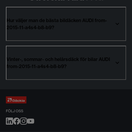
Hur väljer man de bästa bildäcken AUDI from-
2015-11-a4s4-b8-b9?
Vinter-, sommar- och helårsdäck för bilar AUDI
from-2015-11-a4s4-b8-b9?
FÖLJ OSS