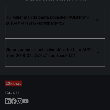
Hur väljer man de bästa bildäcken AUDI from-
2018-01-a7s7rs7-sportback-f2?
Vinter-, sommar- och helårsdäck för bilar AUDI
from-2018-01-a7s7rs7-sportback-f2?
FÖLJ OSS