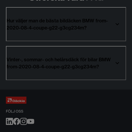
Hur väljer man de bästa bildäcken BMW from-
2020-08-4-coupe-g22-g3cg234m?
Vinter-, sommar- och helårsdäck för bilar BMW
from-2020-08-4-coupe-g22-g3cg234m?
FÖLJ OSS