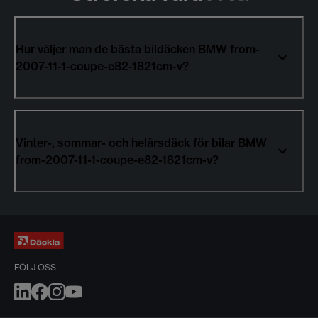
Hur väljer man de bästa bildäcken BMW from-
2007-11-1-coupe-e82-1821cm-v?
Vinter-, sommar- och helårsdäck för bilar BMW
from-2007-11-1-coupe-e82-1821cm-v?
FÖLJ OSS