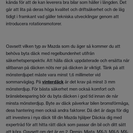
kända för att de kan leverera bra bilar som håller i längden. Det
går att lita på deras höga kvalitet och driftsäkerhet och de låg
tidigt i framkant vad gäller tekniska utvecklingar genom att
introducera rotationsmotorer.
Oavsett vilken typ av Mazda som du äger så kommer du att
behöva byta däck med regelbundenhet utifrån
säkerhetsperspektiv. Att hålla däck uppdaterade och ersätta när
slitbanan på däcken nöts ner på däcken är viktigt. Tänk på att
mönsterdjupet måste vara minst 1,6 millimeter vid
sommarväglag. På
vinterdäck
är det krav på minst 3 mm
mönsterdjup. För bästa säkerhet men också komfort och
bränslebesparing bör du byta däcken i god tid innan de når
minsta mönsterdjup. Byte av däck påverkar bilen bromsförmåga,
dess hantering men också andra faktorer. Då det är dags för dig
att investera i nya däck till din Mazda hjälper Däckia dig med
expertråd för att hitta rätt däck som passar din bil och ditt sätt
att köra. Oavsett om det är en 2, Demio, Miata, MX-3, MX-5, MX-