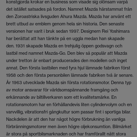
konstgjorda krokar en business som visade sig olönsam varpå
det istället satsades på fordon. Namnet Mazda härstammat från
den Zoroastriska livsguden Ahura Mazda. Mazda har använt ett
brett utbud av emblem genom hela sin historia. Den senaste
versionen har varit i bruk sedan 1997. Designern Rei Yoshimara
har berättat att han tänkte på en uggla medan han skapade
den. 1931 skapade Mazda en trehjulig öppen godsvagn och
lastbil med namnet Mazda-Go. Den blev så populär att Mazda
under tretton år enbart producerades den modellen och inget
annat. Den första lastbilen med fyra hjul lämnade fabriken först
1958 och den första personbilen lämnade fabriken två år senare.
År 1963 utvecklade Mazda sin första rotationsmotor. Denna typ
av motor ansvarar för världsomspännande framgång och
erkännande av biltillverkaren som ett kvalitetsmärke. En
rotationsmotorn har en förhållandevis liten cylindervolym och en
varvvillig, vibrationsfri gångkultur som passar fint i sportiga bilar.
Nackdelen är att den har något högre förbrukning än vanliga
förbränningsmotorer men även högre oljekonsumtion. Bilmärket
är stora på sportbilsmarknaden och har framförallt nått stora