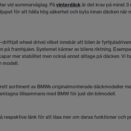
eter vid sommarväglag. På
vinterdäck
är det krav på minst 
jupet för att hålla hög säkerhet och byta innan däcken når m
rift(all wheel drive) vilket innebär att bilen är fyrhjulsdriv
en på framhjulen. Systemet känner av bilens riktning. Exempe
t skapar mer stabilitet men också annat slitage på däcken. Vi
n modell.
tt brett sortiment av BMWs originalmonterade däckmodeller m
ramtagna tillsammans med BMW för just din bilmodell.
 respektive länk för att läsa mer om deras funktioner och p