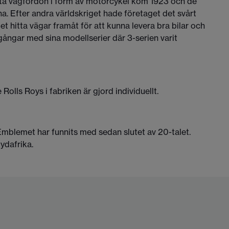
sta vägfordon i form av motorcykel kom 1923 och de
a. Efter andra världskriget hade företaget det svårt
 hitta vägar framåt för att kunna levera bra bilar och
gångar med sina modellserier där 3-serien varit
ls Roys i fabriken är gjord individuellt.
blemet har funnits med sedan slutet av 20-talet.
ydafrika.