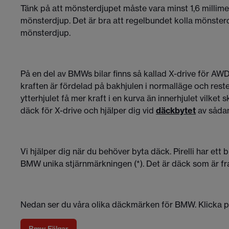
Tänk på att mönsterdjupet måste vara minst 1,6 millim
mönsterdjup. Det är bra att regelbundet kolla mönsterd
mönsterdjup.
På en del av BMWs bilar finns så kallad X-drive för AWD-d
kraften är fördelad på bakhjulen i normalläge och rest
ytterhjulet få mer kraft i en kurva än innerhjulet vilke
däck för X-drive och hjälper dig vid
däckbytet
av såda
Vi hjälper dig när du behöver byta däck. Pirelli har e
BMW unika stjärnmärkningen (*). Det är däck som är f
Nedan ser du våra olika däckmärken för BMW. Klicka på
Bmw Fälgar