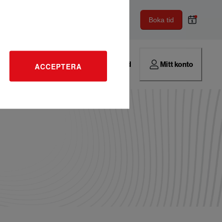
Boka tid
Hitta verkstad
Mitt konto
ACCEPTERA