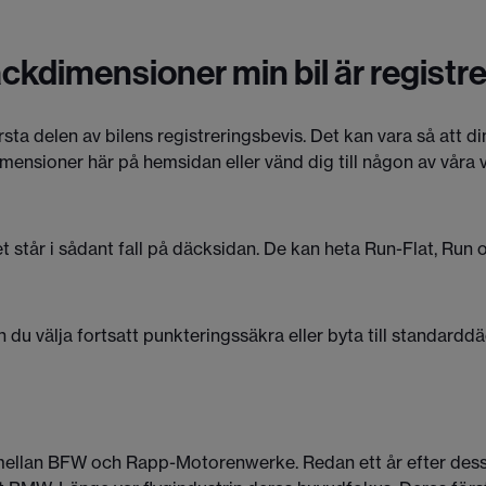
däckdimensioner min bil är registr
rsta delen av bilens registreringsbevis. Det kan vara så att d
dimensioner här på hemsidan eller vänd dig till någon av våra 
tår i sådant fall på däcksidan. De kan heta Run-Flat, Run on
 välja fortsatt punkteringssäkra eller byta till standarddäck
ad mellan BFW och Rapp-Motorenwerke. Redan ett år efter de