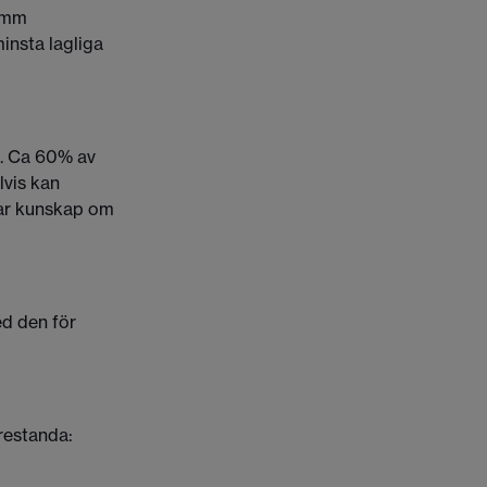
3 mm
insta lagliga
en. Ca 60% av
lvis kan
 har kunskap om
ed den för
restanda: