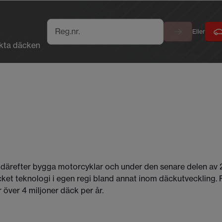
Reg.nr.
Eller
ekta däcken
därefter bygga motorcyklar och under den senare delen av 
cket teknologi i egen regi bland annat inom däckutveckling.
r över 4 miljoner däck per år.