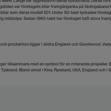
t BMW. Länge var flygindustrin deras huvudfokus. Deras för
igstiden var företagets bilar framgångsrika på tävlingsbanorn
lar som deras modell 501. Under 50-talet lyckades företaget
g milstolpe. Sedan 1960-talet har företaget haft stora fram
 produktion ligger i södra England och Goodwood. Varje Rol
 tillsammans med en symbol för en roterande propeller. Em
 Tyskland. Bland annat i Kina, Ryssland, USA, England och i S