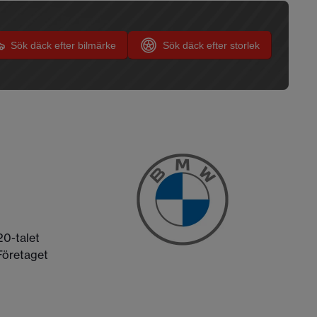
Sök däck efter bilmärke
Sök däck efter storlek
20-talet
 Företaget