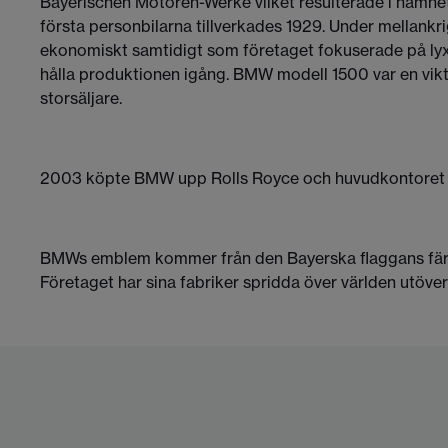
Bayerischen Motoren-Werke vilket resulterade i namne
första personbilarna tillverkades 1929. Under mellankr
ekonomiskt samtidigt som företaget fokuserade på lyxbi
hålla produktionen igång. BMW modell 1500 var en vikti
storsäljare.
2003 köpte BMW upp Rolls Royce och huvudkontoret och
BMWs emblem kommer från den Bayerska flaggans färger
Företaget har sina fabriker spridda över världen utöver