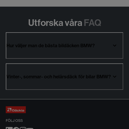
Utforska våra
FAQ
Hur väljer man de bästa bildäcken BMW?
Vinter-, sommar- och helårsdäck för bilar BMW?
FÖLJ OSS